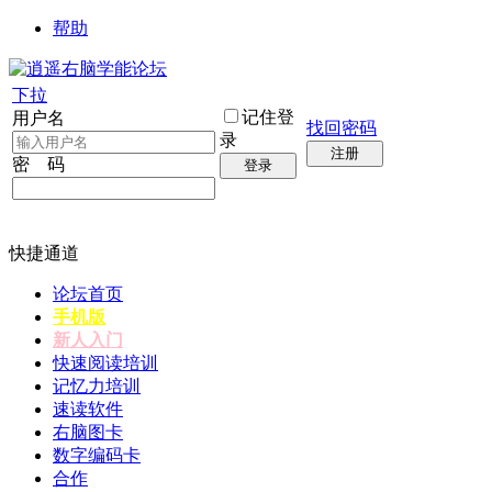
帮助
下拉
记住登
用户名
找回密码
录
注册
密 码
登录
快捷通道
论坛首页
手机版
新人入门
快速阅读培训
记忆力培训
速读软件
右脑图卡
数字编码卡
合作