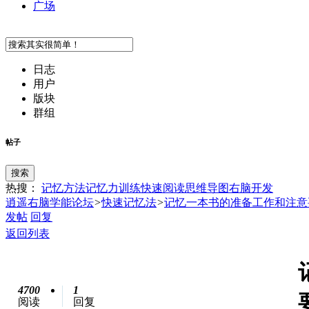
广场
日志
用户
版块
群组
帖子
搜索
热搜：
记忆方法
记忆力训练
快速阅读
思维导图
右脑开发
逍遥右脑学能论坛
>
快速记忆法
>
记忆一本书的准备工作和注意
发帖
回复
返回列表
4700
1
阅读
回复