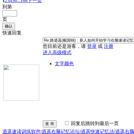
1
2
3
4
5
6
...168
下一页
到第
页
确认
快速回复
您目前还是游客，请
登录
或
注册
进入高级模式
文字颜色
回复后跳转到最后一页
发 布
逍遥速读训练软件
|
逍遥右脑记忆论坛
|
逍遥快速记忆法
|
逍遥右