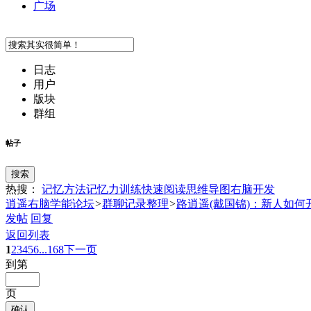
广场
日志
用户
版块
群组
帖子
搜索
热搜：
记忆方法
记忆力训练
快速阅读
思维导图
右脑开发
逍遥右脑学能论坛
>
群聊记录整理
>
路逍遥(戴国锦)：新人如
发帖
回复
返回列表
1
2
3
4
5
6
...168
下一页
到第
页
确认