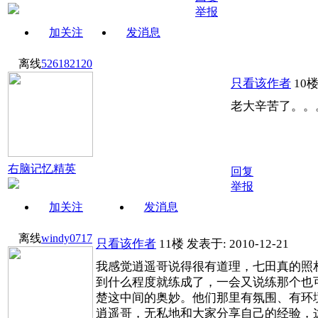
举报
加关注
发消息
离线
526182120
只看该作者
10
老大辛苦了。。
右脑记忆精英
回复
举报
加关注
发消息
离线
windy0717
只看该作者
11楼
发表于: 2010-12-21
我感觉逍遥哥说得很有道理，七田真的照
到什么程度就练成了，一会又说练那个也
楚这中间的奥妙。他们那里有氛围、有环
逍遥哥，无私地和大家分享自己的经验，