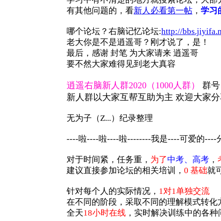
有其他问题的，看
新人必看第一帖
，
学习
哪个论坛？右脑记忆论坛:
http://bbs.jiyifa.
老大你是不是逍遥哥？刚才说了，是！
最后，感谢 封笔 为大家请来 逍遥哥
要不然大家难得见到老大真容
逍遥右脑新人群2020（1000人群）
群号
新人群以大家互帮互助为主 欢迎大家
无为子（Z...）纪录整理
----啦----啦----啦--------我是----可爱的----
对于时间紧，任务重，
为了
中考、高考
，
建议直接参加论坛的相关培训，
0 基础
就
针对每个人的实际情况，
1对1单独交流
在不同的阶段，采取不同的理解模式转化
全天
18小时在线
，实时解决训练中的各种