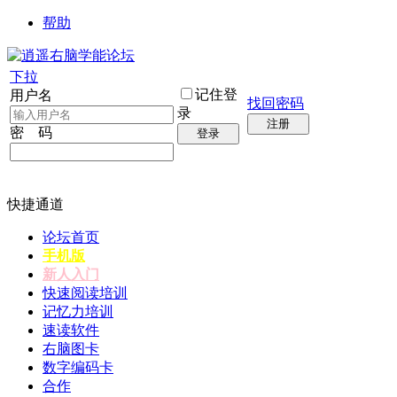
帮助
下拉
记住登
用户名
找回密码
录
注册
密 码
登录
快捷通道
论坛首页
手机版
新人入门
快速阅读培训
记忆力培训
速读软件
右脑图卡
数字编码卡
合作