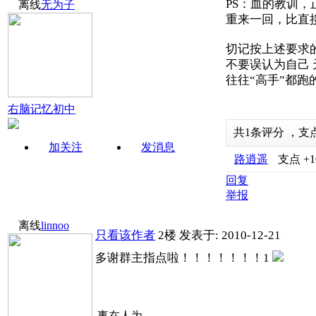
PS：血的教训
离线
无为子
重来一回，比直
切记按上述要求
不要误认为自己 
往往“高手”都跑
右脑记忆初中
共
1
条评分
，
支
加关注
发消息
路逍遥
支点
+1
回复
举报
离线
linnoo
只看该作者
2楼
发表于: 2010-12-21
多谢群主指点啦！！！！！！！1
事在人为