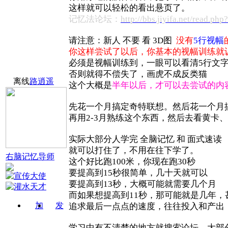
这样就可以轻松的看出悬页了。
记忆法论坛：
http://bbs.jiyifa.net/read.ph
请注意：新人 不要 看 3D图
没有
5行视幅
你这样尝试了以后，你基本的视幅训练就
必须是视幅训练到，一眼可以看清5行文
否则就得不偿失了，画虎不成反类猫
离线
路逍遥
这个大概是
半年以后，才可以去尝试的内
先花一个月搞定奇特联想。然后花一个月
再用2-3月熟练这个东西，然后去看黄卡
实际大部分人学完 全脑记忆 和 面式速读
就可以打住了，不用在往下学了。
右脑记忆导师
这个好比跑100米，你现在跑30秒
要提高到15秒很简单，几十天就可以
要提高到13秒，大概可能就需要几个月
而如果想提高到11秒，那可能就是几年，甚至更
加
发
追求最后一点点的速度，往往投入和产出
关注
消息
学习中有不清楚的地方就搜索论坛，大部