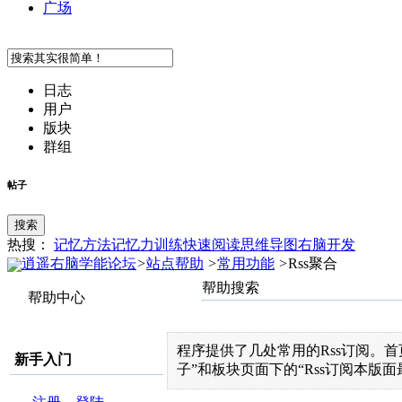
广场
日志
用户
版块
群组
帖子
搜索
热搜：
记忆方法
记忆力训练
快速阅读
思维导图
右脑开发
逍遥右脑学能论坛
>
站点帮助
>
常用功能
>
Rss聚合
帮助搜索
帮助中心
程序提供了几处常用的Rss订阅。首
新手入门
子”和板块页面下的“Rss订阅本版面