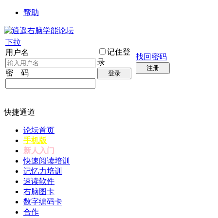
帮助
下拉
记住登
用户名
找回密码
录
注册
密 码
登录
快捷通道
论坛首页
手机版
新人入门
快速阅读培训
记忆力培训
速读软件
右脑图卡
数字编码卡
合作