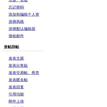
注册、登陆
忘记密码
添加和编辑个人资
料
选择风格
选择默认编辑器
接收邮件
发帖回帖
发表主题
发表出售贴
发表交易帖、悬赏
帖和投票帖
发表匿名帖
发表回复
引用功能
附件上传