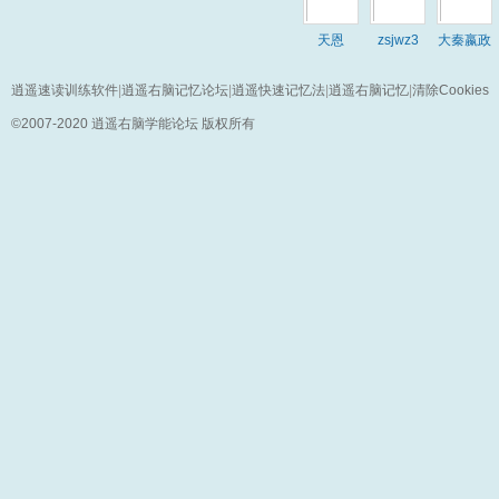
天恩
zsjwz3
大秦嬴政
daniel
逍遥速读训练软件
|
逍遥右脑记忆论坛
|
逍遥快速记忆法
|
逍遥右脑记忆
|
清除Cookies
©2007-2020
逍遥右脑学能论坛
版权所有