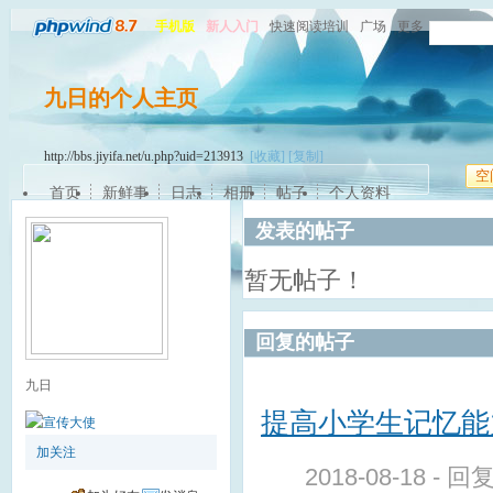
手机版
新人入门
快速阅读培训
广场
更多
九日的个人主页
http://bbs.jiyifa.net/u.php?uid=213913
[收藏]
[复制]
空
首页
新鲜事
日志
相册
帖子
个人资料
发表的帖子
暂无帖子！
回复的帖子
九日
提高小学生记忆能
加关注
2018-08-18 - 